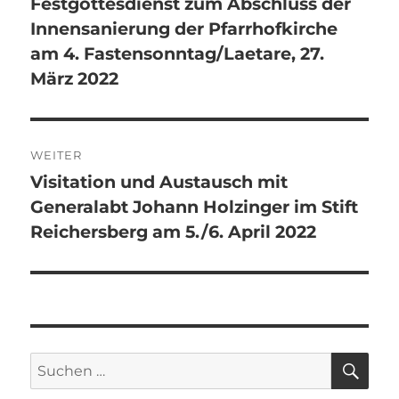
Festgottesdienst zum Abschluss der
Vorheriger
Innensanierung der Pfarrhofkirche
Beitrag:
am 4. Fastensonntag/Laetare, 27.
März 2022
WEITER
Visitation und Austausch mit
Nächster
Generalabt Johann Holzinger im Stift
Beitrag:
Reichersberg am 5./6. April 2022
SU
Suchen
nach: