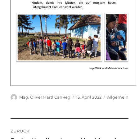
Autor
Veröffentlicht
Kategorien
Mag. Oliver Hartl CanReg
15. April 2022
Allgemein
am
Beitragsnavigation
ZURÜCK