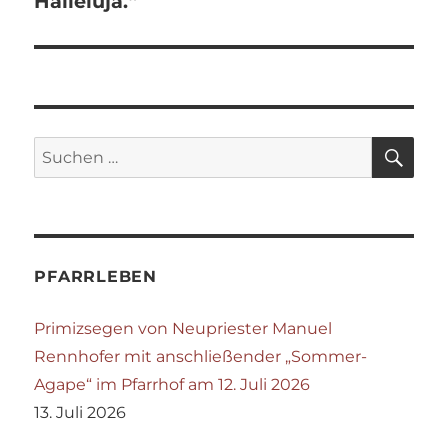
Halleluja.“
SU
Suchen
nach:
PFARRLEBEN
Primizsegen von Neupriester Manuel
Rennhofer mit anschließender „Sommer-
Agape“ im Pfarrhof am 12. Juli 2026
13. Juli 2026