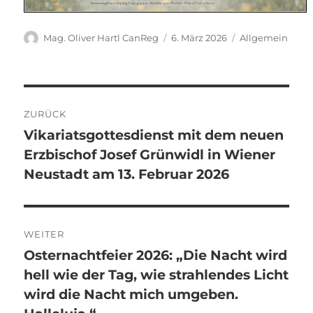
Autor
Veröffentlicht
Kategorien
Mag. Oliver Hartl CanReg
6. März 2026
Allgemein
am
Beitragsnavigation
ZURÜCK
Vikariatsgottesdienst mit dem neuen
Vorheriger
Erzbischof Josef Grünwidl in Wiener
Beitrag:
Neustadt am 13. Februar 2026
WEITER
Osternachtfeier 2026: „Die Nacht wird
Nächster
hell wie der Tag, wie strahlendes Licht
Beitrag:
wird die Nacht mich umgeben.