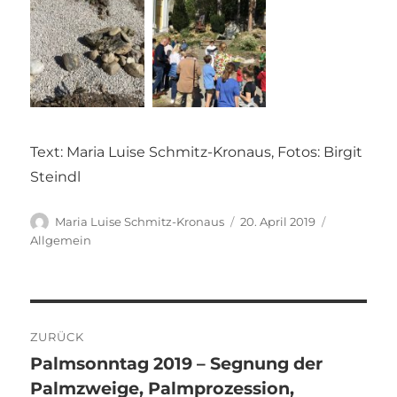
Text: Maria Luise Schmitz-Kronaus, Fotos: Birgit
Steindl
Autor
Veröffentlicht
Kategorien
Maria Luise Schmitz-Kronaus
20. April 2019
am
Allgemein
Beitragsnavigation
ZURÜCK
Palmsonntag 2019 – Segnung der
Vorheriger
Palmzweige, Palmprozession,
Beitrag: