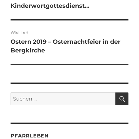
Kinderwortgottesdienst…
WEITER
Ostern 2019 – Osternachtfeier in der
Nächster
Bergkirche
Beitrag:
SU
Suchen
nach:
PFARRLEBEN