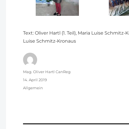
Text: Oliver Hartl (1. Teil), Maria Luise Schmitz-
Luise Schmitz-Kronaus
Autor
Mag. Oliver Hartl CanReg
Veröffentlicht
14. April 2019
am
Kategorien
Allgemein