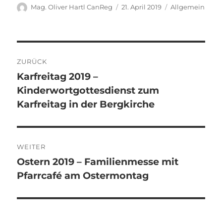
Autor
Veröffentlicht
Kategorien
Mag. Oliver Hartl CanReg
21. April 2019
Allgemein
am
Beitragsnavigation
ZURÜCK
Karfreitag 2019 –
Vorheriger
Kinderwortgottesdienst zum
Beitrag:
Karfreitag in der Bergkirche
WEITER
Ostern 2019 – Familienmesse mit
Nächster
Pfarrcafé am Ostermontag
Beitrag: