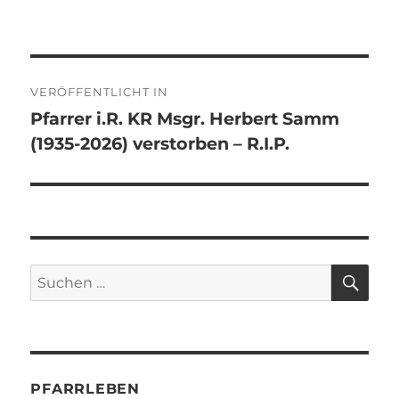
am
Beitragsnavigation
VERÖFFENTLICHT IN
Pfarrer i.R. KR Msgr. Herbert Samm
(1935-2026) verstorben – R.I.P.
SU
Suchen
nach:
PFARRLEBEN