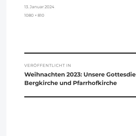
Veröffentlicht
13. Januar 2024
am
Originalgröße
1080 × 810
Beitragsnavigation
VERÖFFENTLICHT IN
Weihnachten 2023: Unsere Gottesdi
Bergkirche und Pfarrhofkirche