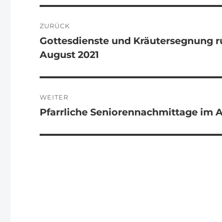
Beitragsnavigation
ZURÜCK
Gottesdienste und Kräutersegnung r
Vorheriger
August 2021
Beitrag:
WEITER
Pfarrliche Seniorennachmittage im A
Nächster
Beitrag: