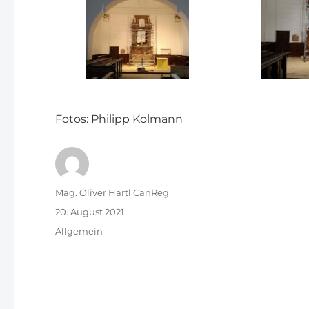
Fotos: Philipp Kolmann
Autor
Mag. Oliver Hartl CanReg
Veröffentlicht
20. August 2021
am
Kategorien
Allgemein