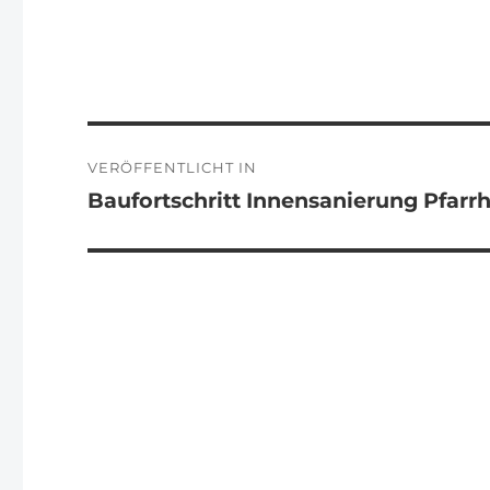
Beitragsnavigation
VERÖFFENTLICHT IN
Baufortschritt Innensanierung Pfarrhof