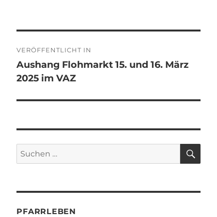
am
Beitragsnavigation
VERÖFFENTLICHT IN
Aushang Flohmarkt 15. und 16. März
2025 im VAZ
SU
Suchen
nach:
PFARRLEBEN