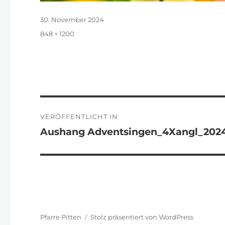
Veröffentlicht
30. November 2024
am
Originalgröße
848 × 1200
Beitragsnavigation
VERÖFFENTLICHT IN
Aushang Adventsingen_4Xangl_202
Pfarre Pitten
Stolz präsentiert von WordPress