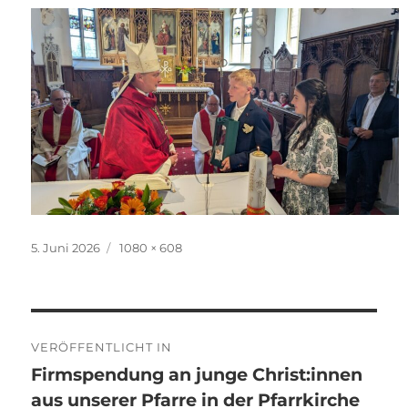
Veröffentlicht
Originalgröße
5. Juni 2026
1080 × 608
am
Beitragsnavigation
VERÖFFENTLICHT IN
Firmspendung an junge Christ:innen
aus unserer Pfarre in der Pfarrkirche