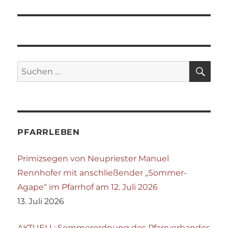
SU
Suchen
nach:
PFARRLEBEN
Primizsegen von Neupriester Manuel
Rennhofer mit anschließender „Sommer-
Agape“ im Pfarrhof am 12. Juli 2026
13. Juli 2026
AKTUELL: Sommerordnung des Pfarrverbandes