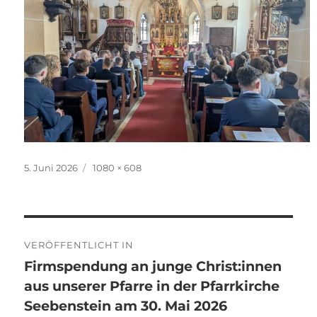
Veröffentlicht
Originalgröße
5. Juni 2026
1080 × 608
am
Beitragsnavigation
VERÖFFENTLICHT IN
Firmspendung an junge Christ:innen
aus unserer Pfarre in der Pfarrkirche
Seebenstein am 30. Mai 2026