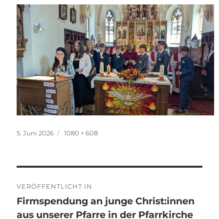
Veröffentlicht
Originalgröße
5. Juni 2026
1080 × 608
am
Beitragsnavigation
VERÖFFENTLICHT IN
Firmspendung an junge Christ:innen
aus unserer Pfarre in der Pfarrkirche