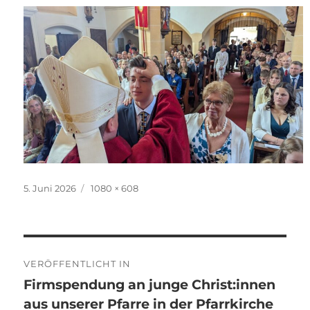
Veröffentlicht
Originalgröße
5. Juni 2026
1080 × 608
am
Beitragsnavigation
VERÖFFENTLICHT IN
Firmspendung an junge Christ:innen
aus unserer Pfarre in der Pfarrkirche