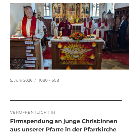
Veröffentlicht
Originalgröße
5. Juni 2026
1080 × 608
am
Beitragsnavigation
VERÖFFENTLICHT IN
Firmspendung an junge Christ:innen
aus unserer Pfarre in der Pfarrkirche