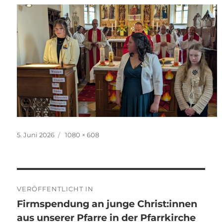
Veröffentlicht
Originalgröße
5. Juni 2026
1080 × 608
am
Beitragsnavigation
VERÖFFENTLICHT IN
Firmspendung an junge Christ:innen
aus unserer Pfarre in der Pfarrkirche