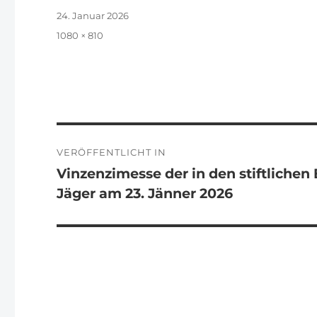
Veröffentlicht
24. Januar 2026
am
Originalgröße
1080 × 810
Beitragsnavigation
VERÖFFENTLICHT IN
Vinzenzimesse der in den stiftlichen 
Jäger am 23. Jänner 2026