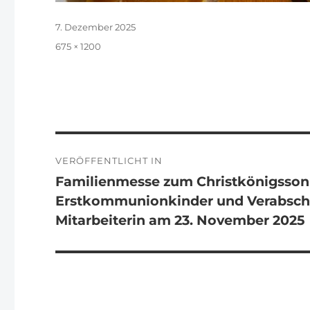
Veröffentlicht
7. Dezember 2025
am
Originalgröße
675 × 1200
Beitragsnavigation
VERÖFFENTLICHT IN
Familienmesse zum Christkönigssonn
Erstkommunionkinder und Verabschie
Mitarbeiterin am 23. November 2025