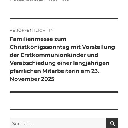
am
Beitragsnavigation
VERÖFFENTLICHT IN
Familienmesse zum
Christkönigssonntag mit Vorstellung
der Erstkommunionkinder und
Verabschiedung einer langjährigen
pfarrlichen Mitarbeiterin am 23.
November 2025
SU
Suchen