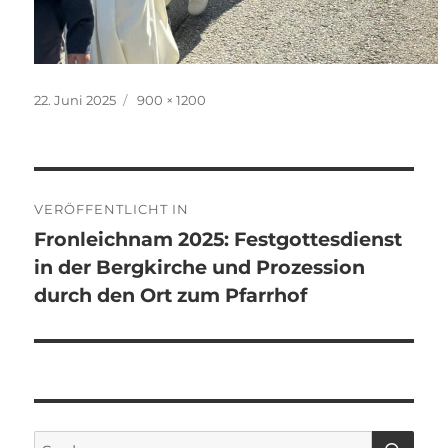
Veröffentlicht
Originalgröße
22. Juni 2025
900 × 1200
am
Beitragsnavigation
VERÖFFENTLICHT IN
Fronleichnam 2025: Festgottesdienst
in der Bergkirche und Prozession
durch den Ort zum Pfarrhof
SU
Suchen