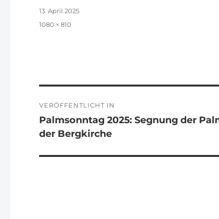
Veröffentlicht
13. April 2025
am
Originalgröße
1080 × 810
Beitragsnavigation
VERÖFFENTLICHT IN
Palmsonntag 2025: Segnung der Palm
der Bergkirche