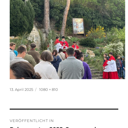
Veröffentlicht
Originalgröße
13. April 2025
1080 × 810
am
Beitragsnavigation
VERÖFFENTLICHT IN