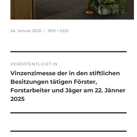
Veröffentlicht
Originalgröße
24. Januar 2025
900 × 1200
am
Beitragsnavigation
VERÖFFENTLICHT IN
Vinzenzimesse der in den stiftlichen
Besitzungen tätigen Förster,
Forstarbeiter und Jäger am 22. Jänner
2025