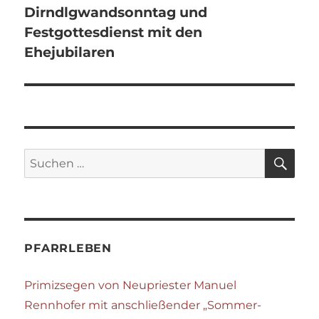
Dirndlgwandsonntag und
Festgottesdienst mit den
Ehejubilaren
SU
Suchen
nach:
PFARRLEBEN
Primizsegen von Neupriester Manuel
Rennhofer mit anschließender „Sommer-