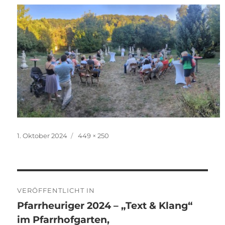
Veröffentlicht
Originalgröße
1. Oktober 2024
449 × 250
am
Beitragsnavigation
VERÖFFENTLICHT IN
Pfarrheuriger 2024 – „Text & Klang“
im Pfarrhofgarten,