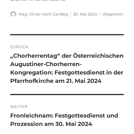
Autor
Veröffentlicht
Kategorien
Mag. Oliver Hartl CanReg
30. Mai 2024
Allgemein
am
Beitragsnavigation
ZURÜCK
„Chorherrentag“ der Österreichischen
Vorheriger
Augustiner-Chorherren-
Beitrag:
Kongregation: Festgottesdienst in der
Pfarrhofkirche am 21. Mai 2024
WEITER
Fronleichnam: Festgottesdienst und
Nächster
Prozession am 30. Mai 2024
Beitrag: