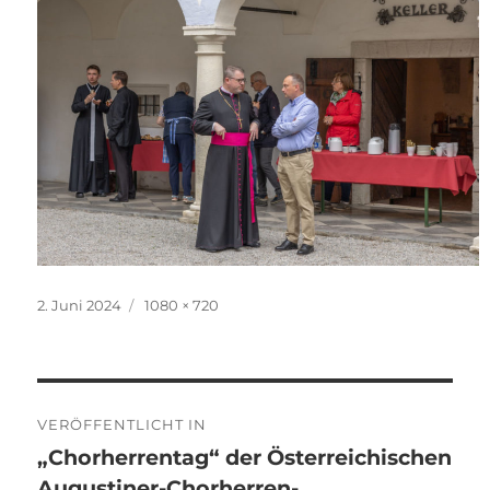
Veröffentlicht
Originalgröße
2. Juni 2024
1080 × 720
am
Beitragsnavigation
VERÖFFENTLICHT IN
„Chorherrentag“ der Österreichischen
Augustiner-Chorherren-