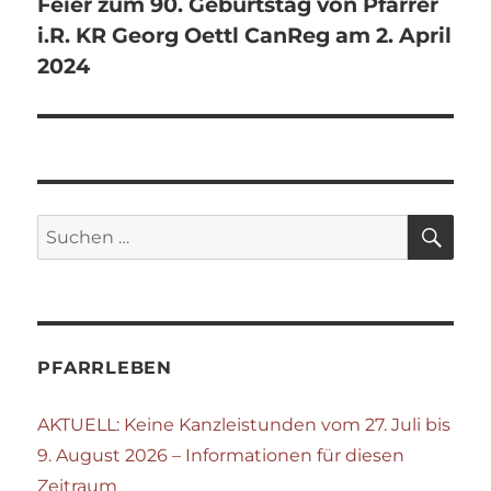
Feier zum 90. Geburtstag von Pfarrer
i.R. KR Georg Oettl CanReg am 2. April
2024
SU
Suchen
nach:
PFARRLEBEN
AKTUELL: Keine Kanzleistunden vom 27. Juli bis
9. August 2026 – Informationen für diesen
Zeitraum