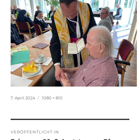
Veröffentlicht
Originalgröße
7. April 2024
1080 × 810
am
Beitragsnavigation
VERÖFFENTLICHT IN