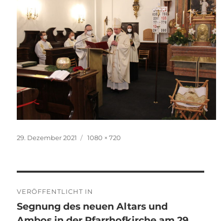
Veröffentlicht
Originalgröße
29. Dezember 2021
1080 × 720
am
Beitragsnavigation
VERÖFFENTLICHT IN
Segnung des neuen Altars und
Ambos in der Pfarrhofkirche am 29.