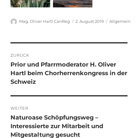
Autor
Veröffentlicht
Kategorien
Mag. Oliver Hartl CanReg
2. August 2019
Allgemein
am
Beitragsnavigation
ZURÜCK
Prior und Pfarrmoderator H. Oliver
Vorheriger
Hartl beim Chorherrenkongress in der
Beitrag:
Schweiz
WEITER
Naturoase Schöpfungsweg –
Nächster
Interessierte zur Mitarbeit und
Beitrag:
Mitgestaltung gesucht