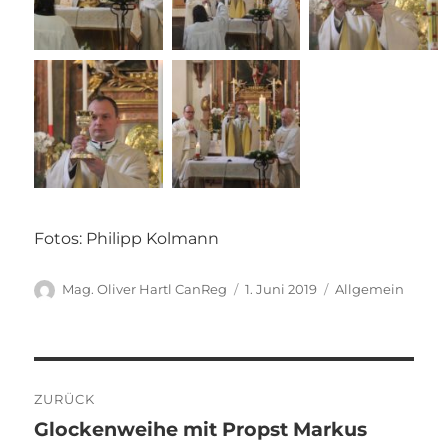
Fotos: Philipp Kolmann
Autor
Veröffentlicht
Kategorien
Mag. Oliver Hartl CanReg
1. Juni 2019
Allgemein
am
Beitragsnavigation
ZURÜCK
Glockenweihe mit Propst Markus
Vorheriger