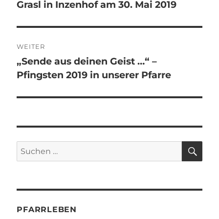
Grasl in Inzenhof am 30. Mai 2019
Beitrag:
WEITER
„Sende aus deinen Geist …“ –
Nächster
Pfingsten 2019 in unserer Pfarre
Beitrag:
SU
Suchen
nach:
PFARRLEBEN