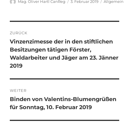
Autor
Veröffentlicht
Kategorien
Mag. Oliver Hartl CanReg
3. Februar 2019
Allgemein
am
Beitragsnavigation
ZURÜCK
Vinzenzimesse der in den stiftlichen
Vorheriger
Besitzungen tätigen Förster,
Beitrag:
Waldarbeiter und Jäger am 23. Jänner
2019
WEITER
Binden von Valentins-Blumengrüßen
Nächster
für Sonntag, 10. Februar 2019
Beitrag: