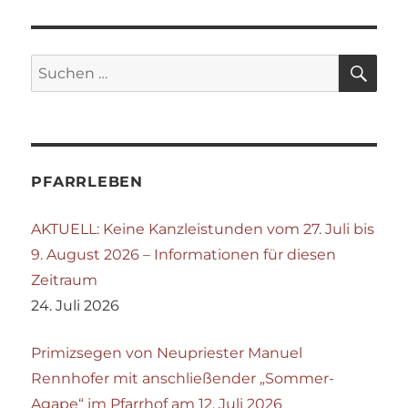
SU
Suchen
nach:
PFARRLEBEN
AKTUELL: Keine Kanzleistunden vom 27. Juli bis
9. August 2026 – Informationen für diesen
Zeitraum
24. Juli 2026
Primizsegen von Neupriester Manuel
Rennhofer mit anschließender „Sommer-
Agape“ im Pfarrhof am 12. Juli 2026