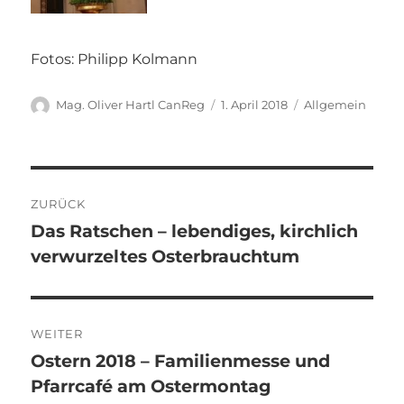
Fotos: Philipp Kolmann
Autor
Veröffentlicht
Kategorien
Mag. Oliver Hartl CanReg
1. April 2018
Allgemein
am
Beitragsnavigation
ZURÜCK
Das Ratschen – lebendiges, kirchlich
Vorheriger
verwurzeltes Osterbrauchtum
Beitrag:
WEITER
Ostern 2018 – Familienmesse und
Nächster
Pfarrcafé am Ostermontag
Beitrag: