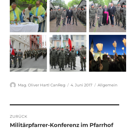
Autor
Veröffentlicht
Kategorien
Mag. Oliver Hartl CanReg
4. Juni 2017
Allgemein
am
Beitragsnavigation
ZURÜCK
Militärpfarrer-Konferenz im Pfarrhof
Vorheriger