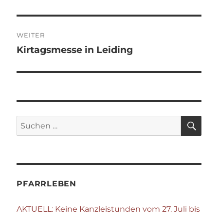
Beitrag:
WEITER
Kirtagsmesse in Leiding
Nächster
Beitrag:
SU
Suchen
nach:
PFARRLEBEN
AKTUELL: Keine Kanzleistunden vom 27. Juli bis