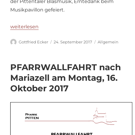
der Pittentaler Blasmusik, Erntedank beim
Musikpavillon gefeiert.
„Erntedankfest 2017“
weiterlesen
Autor
Veröffentlicht
Kategorien
Gottfried Ecker
24. September 2017
Allgemein
am
PFARRWALLFAHRT nach
Mariazell am Montag, 16.
Oktober 2017