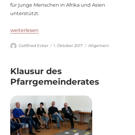
für junge Menschen in Afrika und Asien
unterstützt.
„Projektpräsentation TAMID am Sonntag, 01. Oktobe
weiterlesen
Autor
Veröffentlicht
Kategorien
Gottfried Ecker
1. Oktober 2017
Allgemein
am
Klausur des
Pfarrgemeinderates