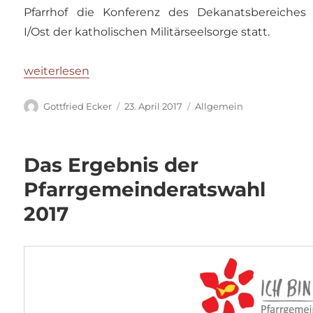
Pfarrhof die Konferenz des Dekanatsbereiches
I/Ost der katholischen Militärseelsorge statt.
„Militärpfarrer-Konferenz im Pfarrhof“
weiterlesen
Autor
Veröffentlicht
Kategorien
Gottfried Ecker
23. April 2017
Allgemein
am
Das Ergebnis der
Pfarrgemeinderatswahl
2017