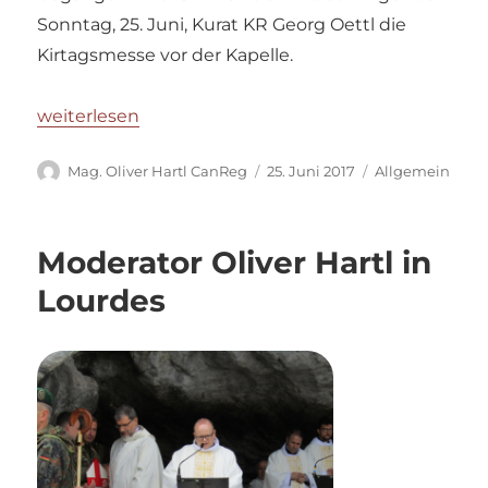
Sonntag, 25. Juni, Kurat KR Georg Oettl die
Kirtagsmesse vor der Kapelle.
„Kirtagsmesse in Leiding“
weiterlesen
Autor
Veröffentlicht
Kategorien
Mag. Oliver Hartl CanReg
25. Juni 2017
Allgemein
am
Moderator Oliver Hartl in
Lourdes