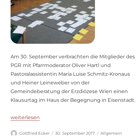
Am 30. September verbrachten die Mitglieder des
PGR mit Pfarrmoderator Oliver Hartl und
Pastoralassistentin Maria Luise Schmitz-Kronaus
und Heiner Leineweber von der
Gemeindeberatung der Erzdiözese Wien einen
Klausurtag im Haus der Begegnung in Eisenstadt.
„Klausur des Pfarrgemeinderates“
weiterlesen
Autor
Veröffentlicht
Kategorien
Gottfried Ecker
30. September 2017
Allgemein