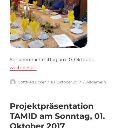
Seniorennachmittag am 10. Oktober.
„Seniorennachmittag“
weiterlesen
Autor
Veröffentlicht
Kategorien
Gottfried Ecker
10. Oktober 2017
Allgemein
am
Projektpräsentation
TAMID am Sonntag, 01.
Oktober 2017