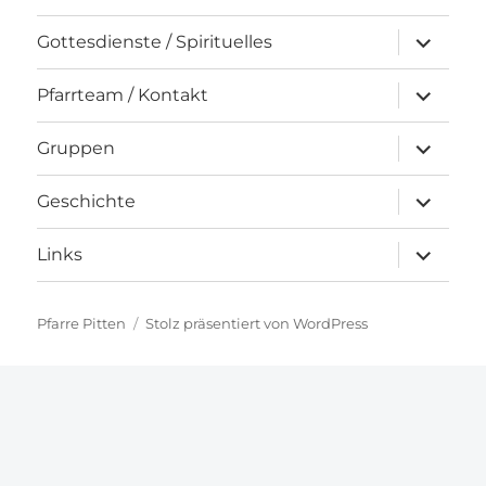
Unterme
Gottesdienste / Spirituelles
öffnen
Unterme
Pfarrteam / Kontakt
öffnen
Unterme
Gruppen
öffnen
Unterme
Geschichte
öffnen
Unterme
Links
öffnen
Pfarre Pitten
Stolz präsentiert von WordPress