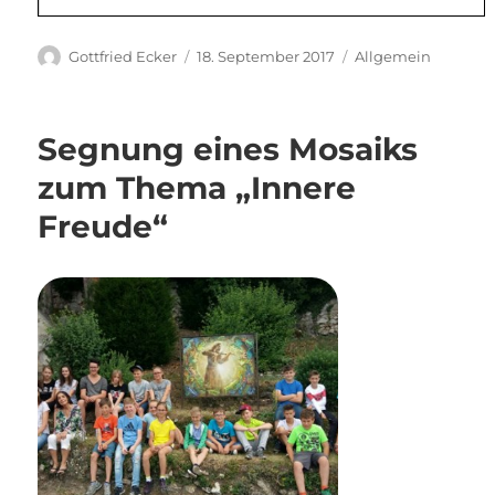
Autor
Veröffentlicht
Kategorien
Gottfried Ecker
18. September 2017
Allgemein
am
Segnung eines Mosaiks
zum Thema „Innere
Freude“