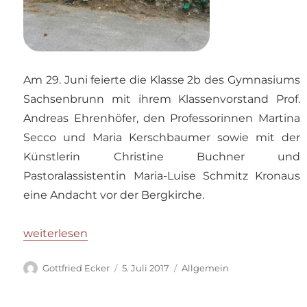
Am 29. Juni feierte die Klasse 2b des Gymnasiums
Sachsenbrunn mit ihrem Klassenvorstand Prof.
Andreas Ehrenhöfer, den Professorinnen Martina
Secco und Maria Kerschbaumer sowie mit der
Künstlerin Christine Buchner und
Pastoralassistentin Maria-Luise Schmitz Kronaus
eine Andacht vor der Bergkirche.
„Segnung eines Mosaiks zum Thema „Innere Freud
weiterlesen
Autor
Veröffentlicht
Kategorien
Gottfried Ecker
5. Juli 2017
Allgemein
am