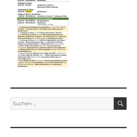
SU
Suchen
nach: