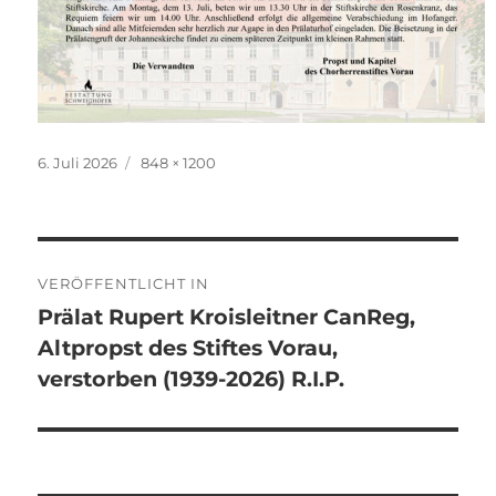
Veröffentlicht
Originalgröße
6. Juli 2026
848 × 1200
am
Beitragsnavigation
VERÖFFENTLICHT IN
Prälat Rupert Kroisleitner CanReg,
Altpropst des Stiftes Vorau,
verstorben (1939-2026) R.I.P.