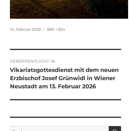
Veröffentlicht
Originalgröße
14. Februar 2026
880 × 824
am
Beitragsnavigation
VERÖFFENTLICHT IN
Vikariatsgottesdienst mit dem neuen
Erzbischof Josef Grünwidl in Wiener
Neustadt am 13. Februar 2026
SU
Suchen