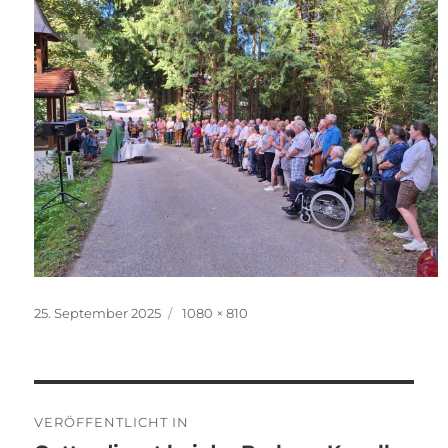
Veröffentlicht
Originalgröße
25. September 2025
1080 × 810
am
Beitragsnavigation
VERÖFFENTLICHT IN