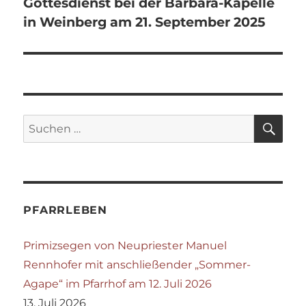
Gottesdienst bei der Barbara-Kapelle
in Weinberg am 21. September 2025
SU
Suchen
nach:
PFARRLEBEN
Primizsegen von Neupriester Manuel
Rennhofer mit anschließender „Sommer-
Agape“ im Pfarrhof am 12. Juli 2026
13. Juli 2026