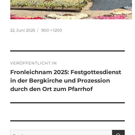
Veröffentlicht
Originalgröße
22. Juni 2025
900 × 1200
am
Beitragsnavigation
VERÖFFENTLICHT IN
Fronleichnam 2025: Festgottesdienst
in der Bergkirche und Prozession
durch den Ort zum Pfarrhof
SU
Suchen