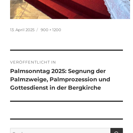
Veröffentlicht
Originalgröße
13. April 2025
900 × 1200
am
Beitragsnavigation
VERÖFFENTLICHT IN
Palmsonntag 2025: Segnung der
Palmzweige, Palmprozession und
Gottesdienst in der Bergkirche
SU
Suchen