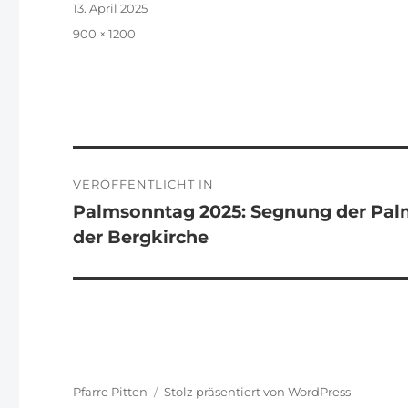
Veröffentlicht
13. April 2025
am
Originalgröße
900 × 1200
Beitragsnavigation
VERÖFFENTLICHT IN
Palmsonntag 2025: Segnung der Palm
der Bergkirche
Pfarre Pitten
Stolz präsentiert von WordPress