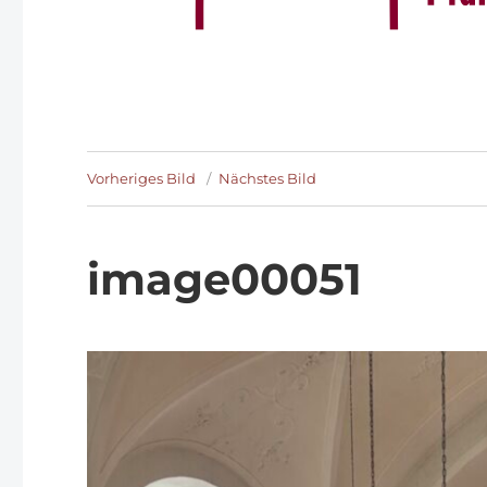
Vorheriges Bild
Nächstes Bild
image00051