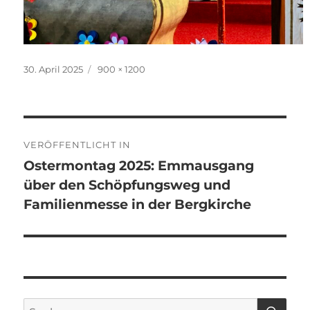
Veröffentlicht
Originalgröße
30. April 2025
900 × 1200
am
Beitragsnavigation
VERÖFFENTLICHT IN
Ostermontag 2025: Emmausgang
über den Schöpfungsweg und
Familienmesse in der Bergkirche
SU
Suchen