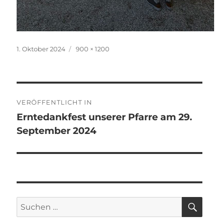
Veröffentlicht
Originalgröße
1. Oktober 2024
900 × 1200
am
Beitragsnavigation
VERÖFFENTLICHT IN
Erntedankfest unserer Pfarre am 29.
September 2024
SU
Suchen
nach: