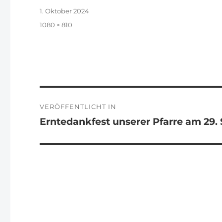
Veröffentlicht
1. Oktober 2024
am
Originalgröße
1080 × 810
Beitragsnavigation
VERÖFFENTLICHT IN
Erntedankfest unserer Pfarre am 29