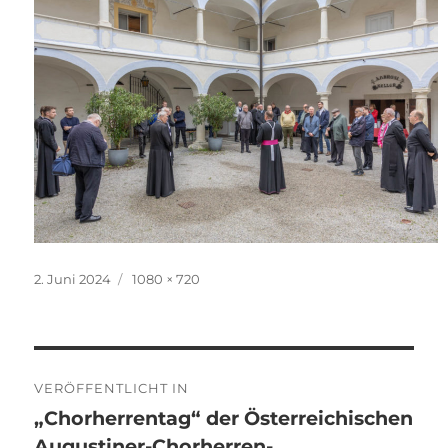
Veröffentlicht
Originalgröße
2. Juni 2024
1080 × 720
am
Beitragsnavigation
VERÖFFENTLICHT IN
„Chorherrentag“ der Österreichischen
Augustiner-Chorherren-